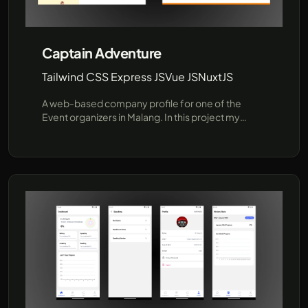
real-time responses and seamless integration
with popular messaging platforms..
Captain Adventure
Tailwind CSS Express JS
Vue JS
NuxtJS
A web-based company profile for one of the
Event organizers in Malang. In this project my
responsibilities are developing the backend with
Express, Sequelize(MySQL) and slicing from figma
into HTML CSS TailwindCSS, Tech Stack: Tailwind
CSS Express JS, Vue JS, NuxtJS