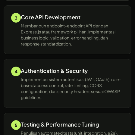
Core API Development
3
Membangun endpoint-endpoint API dengan
Express.js atau framework pilihan, implementasi
business logic, validation, error handling, dan
response standardization.
Authentication & Security
4
Implementasi sistem autentikasi (JWT, OAuth), role-
based access control, rate limiting, CORS
configuration, dan security headers sesuai OWASP
guidelines.
Testing & Performance Tuning
5
Penulisan automated tests (unit, integration, e2e),