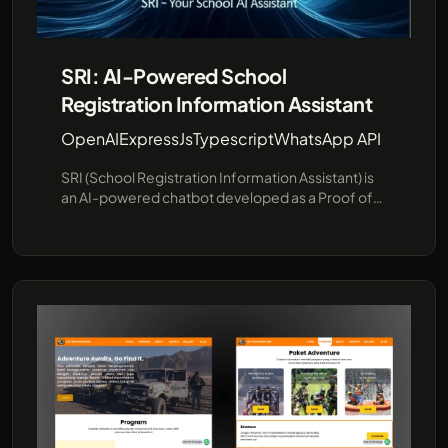
SRI: AI-Powered School
Registration Information Assistant
OpenAI
ExpressJs
Typescript
WhatsApp API
SRI (School Registration Information Assistant) is
an AI-powered chatbot developed as a Proof of
Concept (PoC) to streamline school registration
information. SRI is designed to answer common
questions about schools and their registration
procedures using pre-provided data, offering a
faster, more efficient communication channel for
prospective students and parents. Built for
flexibility and future expansion, this project
demonstrates how AI can enhance user
interactions in educational institutions. Leveraging
cutting-edge technologies like JavaScript and the
unofficial WhatsApp API (using Baileys), SRI
provides a robust demo environment showcasing