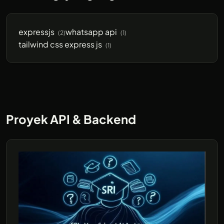
expressjs
whatsapp api
(2)
(1)
tailwind css express js
(1)
Proyek API & Backend