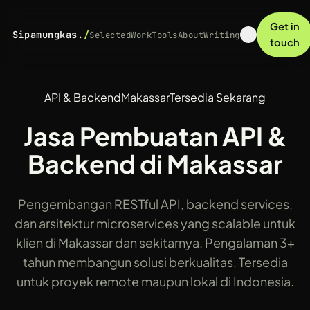
Get in
Sipamungkas.
/
Selected
Work
Tools
About
Writing
touch
API & Backend
Makassar
Tersedia Sekarang
Jasa Pembuatan API &
Backend di Makassar
Pengembangan RESTful API, backend services,
dan arsitektur microservices yang scalable untuk
klien di Makassar dan sekitarnya. Pengalaman 3+
tahun membangun solusi berkualitas. Tersedia
untuk proyek remote maupun lokal di Indonesia.