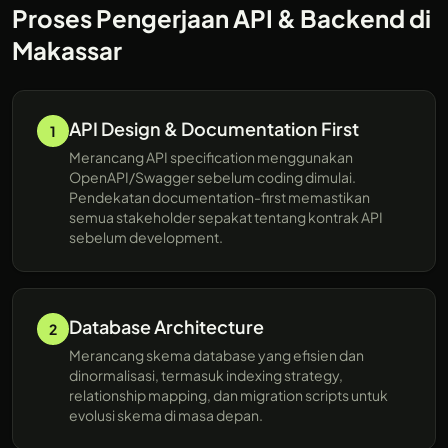
Proses Pengerjaan API & Backend di
Makassar
API Design & Documentation First
1
Merancang API specification menggunakan
OpenAPI/Swagger sebelum coding dimulai.
Pendekatan documentation-first memastikan
semua stakeholder sepakat tentang kontrak API
sebelum development.
Database Architecture
2
Merancang skema database yang efisien dan
dinormalisasi, termasuk indexing strategy,
relationship mapping, dan migration scripts untuk
evolusi skema di masa depan.