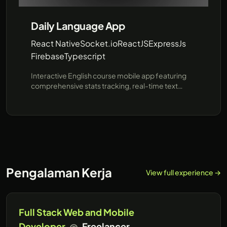
Daily Language App
React Native
Socket.io
ReactJS
ExpressJs
Firebase
Typescript
Interactive English course mobile app featuring
comprehensive stats tracking, real-time text
messaging, and real-time voice chat
functionalities, ensuring an immersive and
effective learning experience using react native,
reactjs and express.js
Pengalaman Kerja
View full experience →
Full Stack Web and Mobile
Developer
@
Freelancer