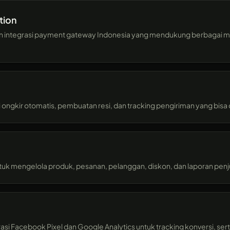
tion
ntegrasi payment gateway Indonesia yang mendukung berbagai me
si ongkir otomatis, pembuatan resi, dan tracking pengiriman yang bis
k mengelola produk, pesanan, pelanggan, diskon, dan laporan penju
si Facebook Pixel dan Google Analytics untuk tracking konversi, sert