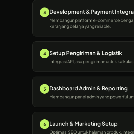
Development & Payment Integra
3
Membangun platform e-commerce dengan i
keranjang belanja yang reliable.
Setup Pengiriman & Logistik
4
Integrasi API jasa pengiriman untuk kalkula
Dashboard Admin & Reporting
5
Membangun panel admin yang powerful untu
Launch & Marketing Setup
6
Optimasi SEO untuk halaman produk, integra