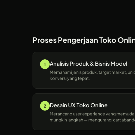
Proses Pengerjaan Toko Online
Analisis Produk & Bisnis Model
1
Memahami jenis produk, target market, uniq
konversi yang tepat.
Desain UX Toko Online
2
Merancang user experience yang memudah
mungkin langkah — mengurangi cart aban