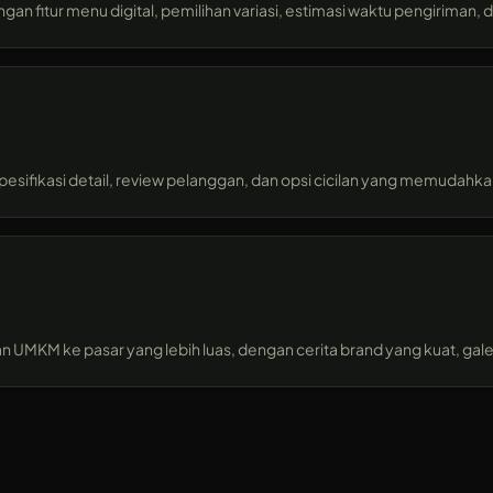
itur menu digital, pemilihan variasi, estimasi waktu pengiriman, da
pesifikasi detail, review pelanggan, dan opsi cicilan yang memudahka
 UMKM ke pasar yang lebih luas, dengan cerita brand yang kuat, gale