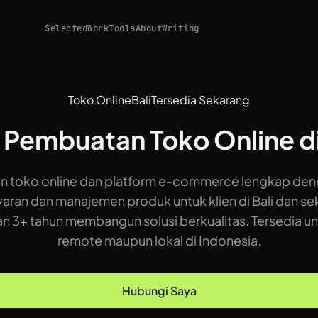
Selected
Work
Tools
About
Writing
Toko Online
Bali
Tersedia Sekarang
 Pembuatan Toko Online di
 toko online dan platform e-commerce lengkap den
ran dan manajemen produk untuk klien di Bali dan sek
 3+ tahun membangun solusi berkualitas. Tersedia u
remote maupun lokal di Indonesia.
Hubungi Saya