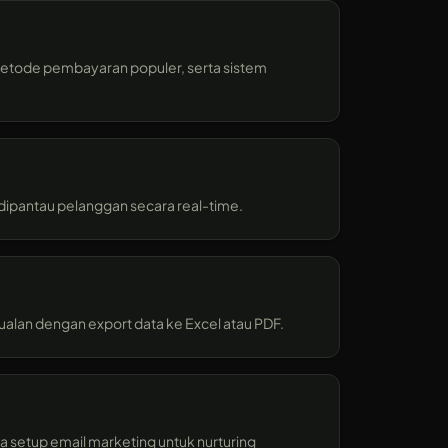
tode pembayaran populer, serta sistem
a dipantau pelanggan secara real-time.
alan dengan export data ke Excel atau PDF.
a setup email marketing untuk nurturing