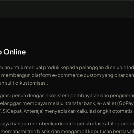
 Online
an untuk menjual produk kepada pelanggan di seluruh Ind
Saya membangun platform e-commerce custom yang dirancang
n sulit dikustomisasi.
rasi penuh dengan ekosistem pembayaran dan pengiriman 
langgan membayar melalui transfer bank, e-wallet (GoPay, O
T, SiCepat, Anteraja) menyediakan kalkulasi ongkir otomatis
 saya bangun memberikan kontrol penuh atas katalog produk
 memahami tren bisnis dan mengambil keputusan berdasar