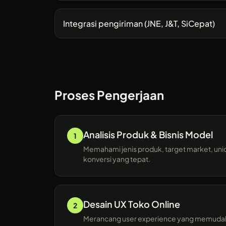
Integrasi pengiriman (JNE, J&T, SiCepat)
Proses Pengerjaan
Analisis Produk & Bisnis Model
1
Memahami jenis produk, target market, uniq
konversi yang tepat.
Desain UX Toko Online
2
Merancang user experience yang memudah