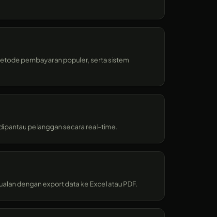
tode pembayaran populer, serta sistem
a dipantau pelanggan secara real-time.
alan dengan export data ke Excel atau PDF.