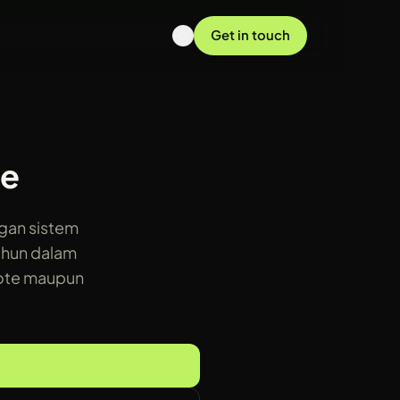
Get in touch
ne
gan sistem
ahun dalam
mote maupun