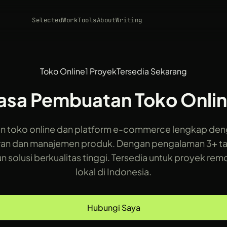
Selected
Work
Tools
About
Writing
Toko Online
1 Proyek
Tersedia Sekarang
asa Pembuatan Toko Onli
 toko online dan platform e-commerce lengkap den
n dan manajemen produk. Dengan pengalaman 3+ t
solusi berkualitas tinggi. Tersedia untuk proyek re
lokal di Indonesia.
Hubungi Saya