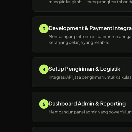
mungkin langkah — mengurangi cart aban
Development & Payment Integra
3
Membangun platform e-commerce dengan i
keranjang belanja yang reliable.
Setup Pengiriman & Logistik
4
Integrasi API jasa pengiriman untuk kalkula
Dashboard Admin & Reporting
5
Membangun panel admin yang powerful untu