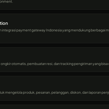
donment.
tion
ntegrasi payment gateway Indonesia yang mendukung berbagai me
si ongkir otomatis, pembuatan resi, dan tracking pengiriman yang bis
k mengelola produk, pesanan, pelanggan, diskon, dan laporan penju