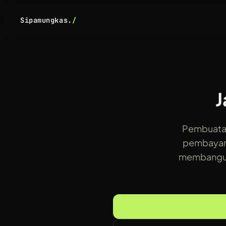
Sipamungkas.
/
J
Pembuatan
pembayara
membangun 