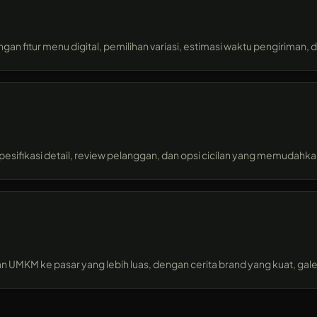
itur menu digital, pemilihan variasi, estimasi waktu pengiriman, da
pesifikasi detail, review pelanggan, dan opsi cicilan yang memudahka
 UMKM ke pasar yang lebih luas, dengan cerita brand yang kuat, gale