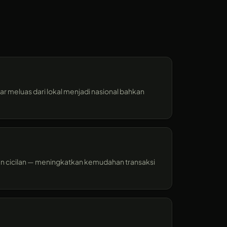
r meluas dari lokal menjadi nasional bahkan
an cicilan — meningkatkan kemudahan transaksi