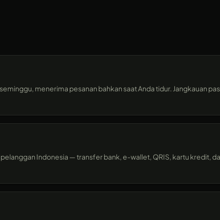
ri seminggu, menerima pesanan bahkan saat Anda tidur. Jangkauan pasa
anggan Indonesia — transfer bank, e-wallet, QRIS, kartu kredit, d