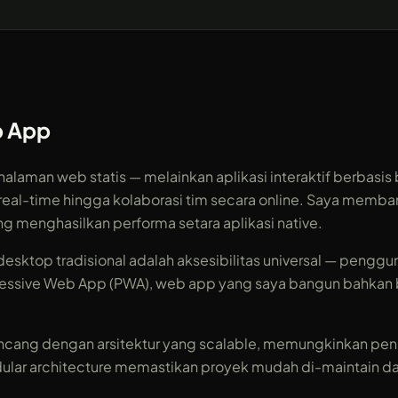
b App
halaman web statis — melainkan aplikasi interaktif berba
a real-time hingga kolaborasi tim secara online. Saya m
ang menghasilkan performa setara aplikasi native.
esktop tradisional adalah aksesibilitas universal — pengg
ressive Web App (PWA), web app yang saya bangun bahkan bis
cang dengan arsitektur yang scalable, memungkinkan pen
modular architecture memastikan proyek mudah di-maintain 