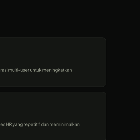
orasi multi-user untuk meningkatkan
roses HR yang repetitif dan meminimalkan