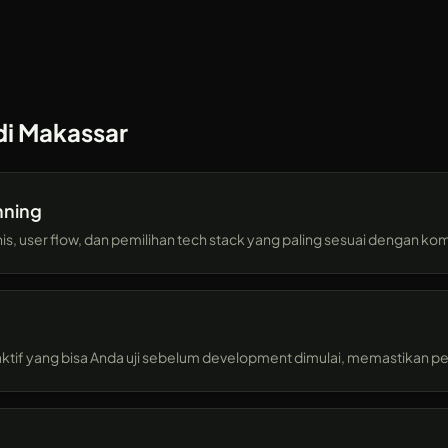
di Makassar
nning
s, user flow, dan pemilihan tech stack yang paling sesuai dengan ko
ktif yang bisa Anda uji sebelum development dimulai, memastikan p