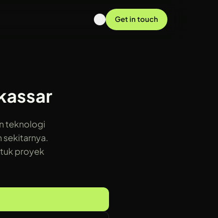
Get in touch
kassar
 teknologi
n sekitarnya.
ntuk proyek