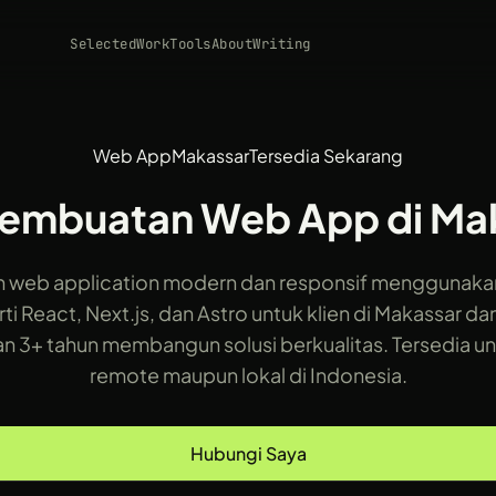
Selected
Work
Tools
About
Writing
Web App
Makassar
Tersedia Sekarang
Pembuatan Web App di Ma
 web application modern dan responsif menggunakan
rti React, Next.js, dan Astro untuk klien di Makassar da
 3+ tahun membangun solusi berkualitas. Tersedia u
remote maupun lokal di Indonesia.
Hubungi Saya