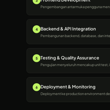
3
Pengembangan antarmuka pengguna mengguna
Backend & API Integration
4
Pembangunan backend, database, dan integr
Testing & Quality Assurance
5
Pengujian menyeluruh mencakup unit test, i
Deployment & Monitoring
6
Deployment ke production environment denga