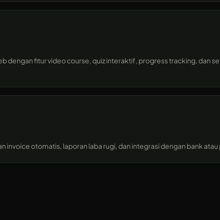
engan fitur video course, quiz interaktif, progress tracking, dan se
invoice otomatis, laporan laba rugi, dan integrasi dengan bank ata