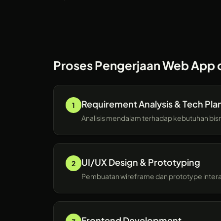
Proses Pengerjaan Web App 
Requirement Analysis & Tech Pla
1
Analisis mendalam terhadap kebutuhan bisni
UI/UX Design & Prototyping
2
Pembuatan wireframe dan prototype intera
Frontend Development