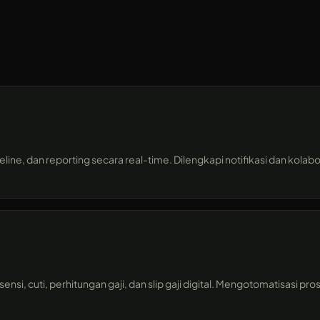
line, dan reporting secara real-time. Dilengkapi notifikasi dan kolab
nsi, cuti, perhitungan gaji, dan slip gaji digital. Mengotomatisasi p