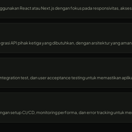
kan React atau Next.js dengan fokus pada responsivitas, aksesibi
asi API pihak ketiga yang dibutuhkan, dengan arsitektur yang aman 
ntegration test, dan user acceptance testing untuk memastikan aplika
n setup CI/CD, monitoring performa, dan error tracking untuk menja